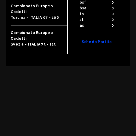
bsf
0
Campionato Europeo
bsa
0
Cadetti
to
0
Turchia - ITALIA 67 - 106
st
0
as
0
Campionato Europeo
Cadetti
Scheda Partita
Svezia - ITALIA 73 - 113
Campionato Europeo
Cadetti
Germania - ITALIA 50 - 76
Campionato Europeo
Cadetti
Polonia - ITALIA 72 - 104
TORNEO INTERNAZIONALE
ITALIA - Spagna 24 - 18
TORNEO INTERNAZIONALE