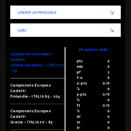
26 Agosto 1981
Campionato Europeo
Cadetti
pts
2
Unione Sovietica - ITALIA 72
min
0
- 57
pf
1
f-o
0
2-pts
0/0
Campionato Europeo
%
0
Cadetti
3-pts
0/0
Finlandia - ITALIA 65 - 104
%
0
ft
0/0
Campionato Europeo
%
0
Cadetti
dr
0
Grecia - ITALIA 70 - 83
or
0
tr
0