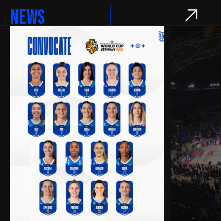
ITALIA - Francia 85 - 52
NEWS
TORNEO INTERNAZIONALE
ITALIA - Finlandia 100 - 61
Qualifying Round Cadetti
ITALIA - Israele 105 - 84
Qualifying Round Cadetti
ITALIA - Portogallo 106 - 34