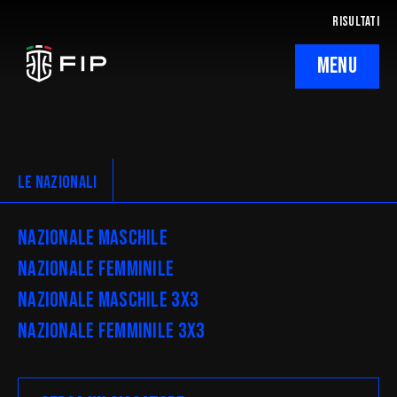
RISULTATI
MENU
La Federazione
Ticketing
LE NAZIONALI
Regolamenti
Nazionale Maschile
Trasparenza
Nazionale Femminile
Nazionale Maschile 3x3
SafeGuarding/SPOC
Nazionale Femminile 3x3
Comitati Regionali