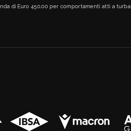
ati con noi
da di Euro 450.00 per comportamenti atti a turbar
re Organizzativo
toriale
il
MA DELLO SPORT
 - Race for the Cure