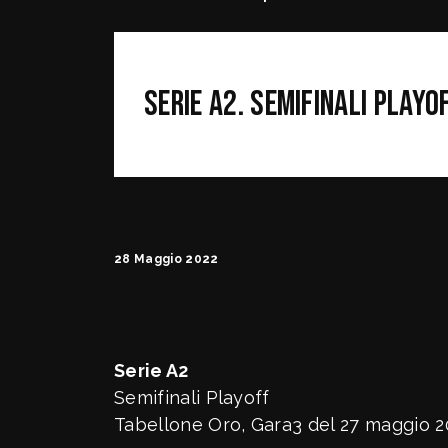
SafeGuarding/S
Serie A2. Semifinali Playo
Comitati Regiona
FipOnLine
myFIP
28 Maggio 2022
News
Assicu
Serie A2
Semifinali Playoff
Allenatori
Agenti
Tabellone Oro, Gara3 del 27 maggio 2