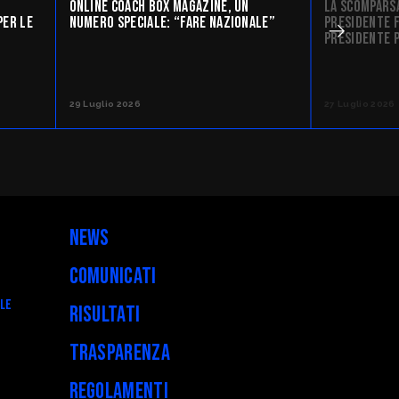
E
ONLINE COACH BOX MAGAZINE, UN
LA SCOMPARSA
PER LE
NUMERO SPECIALE: “FARE NAZIONALE”
PRESIDENTE F
PRESIDENTE 
29 Luglio 2026
27 Luglio 2026
News
Comunicati
ALE
Risultati
Trasparenza
Regolamenti