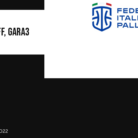
POC
ff, Gara3
li
razioni FIP
 Sportivi
022