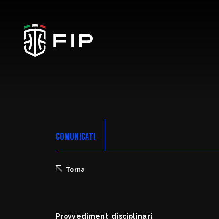
La Federazione
Ticketing
COMUNICATI
Regolamenti
Torna
Trasparenza
Provvedimenti disciplinari