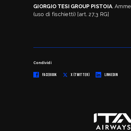
Arbitri
Affili
GIORGIO TESI GROUP PISTOIA
. Ammen
Settore Giovanile
Setto
(uso di fischietti) [art. 27,3 RG]
Terri
Minibasket
Webma
SPORTELLO LEGALE-FISCALE
RIFOR
Giustizia Sportiva
Komen
Responsabilità Sociale
Condividi
Albo fornitori
FACEBOOK
X (TWITTER)
LINKEDIN