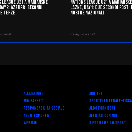
S LEAGUE U21 A MARIANSKE
NATIONS LEAGUE U21 A MARIANSK
DAY2: AZZURRI SECONDI,
LAZNE, DAY1: DUE SECONDI POSTI 
E TERZE
NOSTRE NAZIONALI
to 2026
02 Agosto 2026
Allenatori
Arbitri
Minibasket
SPORTELLO LEGALE-FISC
Responsabilità Sociale
Albo fornitori
Agenti Sportivi
Affiliati con noi
Webmail
RIFORMA DELLO SPORT