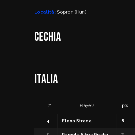
SafeGuarding/S
Località:
Sopron (Hun) ,
Comitati Regiona
Cechia
FipOnLine
myFIP
ITALIA
#
Players
pts
News
Assicu
4
Elena Strada
8
Allenatori
Agenti
5
Pamela Aikpa Gnaba
7