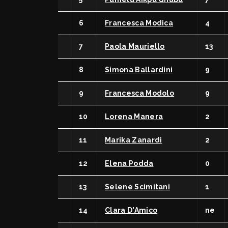
Arbitri
Affili
Settore Giovanile
Setto
6
Francesca Modica
4
Terri
Minibasket
7
Paola Mauriello
13
Webma
SPORTELLO LEGALE-FISCALE
8
Simona Ballardini
RIFOR
9
Giustizia Sportiva
Komen
9
Francesca Modolo
9
Responsabilità Sociale
Albo fornitori
10
Lorena Manera
2
11
Marika Zanardi
2
12
Elena Podda
0
13
Selene Scimitani
1
14
Clara D'Amico
ne