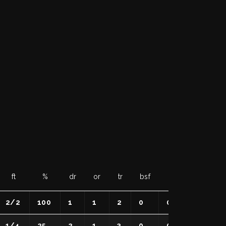
ft
%
dr
or
tr
bsf
bsa
to
s
2/2
100
1
1
2
0
0
1
2
1/4
25
2
1
3
0
0
1
2