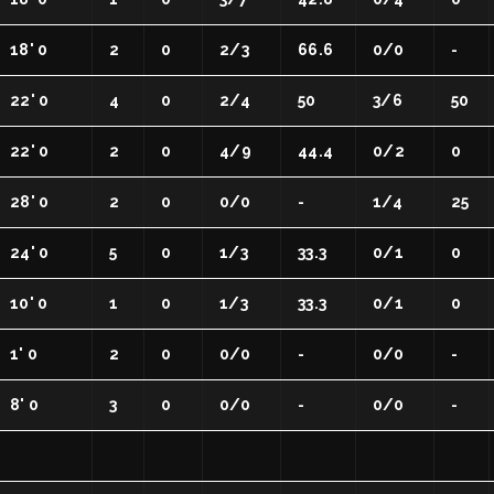
ati con noi
re Organizzativo
18' 0
2
0
2/3
66.6
0/0
-
toriale
22' 0
4
0
2/4
50
3/6
50
il
MA DELLO SPORT
22' 0
2
0
4/9
44.4
0/2
0
 - Race for the Cure
28' 0
2
0
0/0
-
1/4
25
24' 0
5
0
1/3
33.3
0/1
0
10' 0
1
0
1/3
33.3
0/1
0
1' 0
2
0
0/0
-
0/0
-
8' 0
3
0
0/0
-
0/0
-