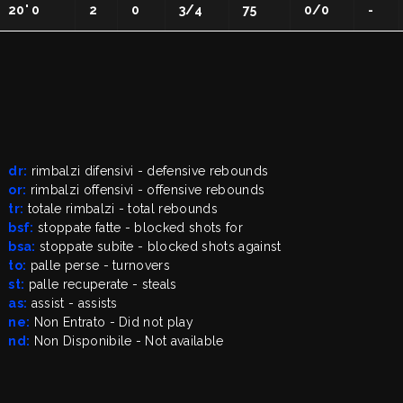
20' 0
2
0
3/4
75
0/0
-
dr:
rimbalzi difensivi - defensive rebounds
or:
rimbalzi offensivi - offensive rebounds
tr:
totale rimbalzi - total rebounds
bsf:
stoppate fatte - blocked shots for
bsa:
stoppate subite - blocked shots against
to:
palle perse - turnovers
st:
palle recuperate - steals
as:
assist - assists
ne:
Non Entrato - Did not play
nd:
Non Disponibile - Not available