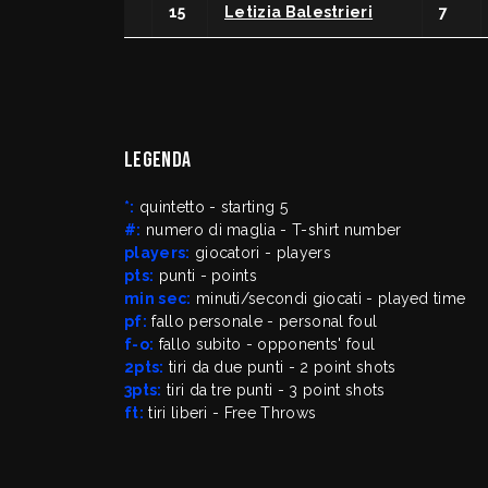
15
Letizia Balestrieri
7
Legenda
*:
quintetto - starting 5
#:
numero di maglia - T-shirt number
players:
giocatori - players
pts:
punti - points
min sec:
minuti/secondi giocati - played time
pf:
fallo personale - personal foul
f-o:
fallo subito - opponents' foul
2pts:
tiri da due punti - 2 point shots
3pts:
tiri da tre punti - 3 point shots
ft:
tiri liberi - Free Throws