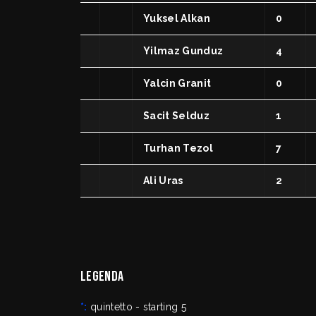
Yuksel Alkan
0
Yilmaz Gunduz
4
Yalcin Granit
0
Sacit Selduz
1
Turhan Tezol
7
Ali Uras
2
Legenda
*:
quintetto - starting 5