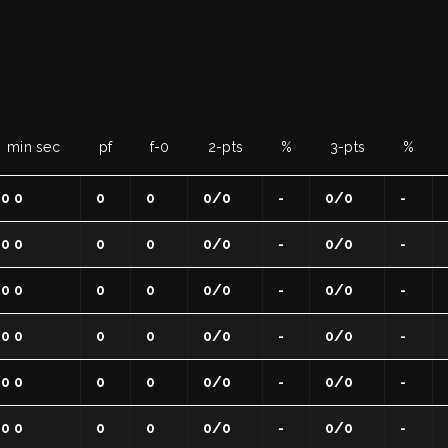
min sec
pf
f-0
2-pts
%
3-pts
%
0 0
0
0
0/0
-
0/0
-
0 0
0
0
0/0
-
0/0
-
0 0
0
0
0/0
-
0/0
-
0 0
0
0
0/0
-
0/0
-
0 0
0
0
0/0
-
0/0
-
0 0
0
0
0/0
-
0/0
-