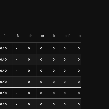
ft
%
dr
or
tr
bsf
bsa
to
st
0/0
-
0
0
0
0
0
0
0
0/0
-
0
0
0
0
0
0
0
0/0
-
0
0
0
0
0
0
0
0/0
-
0
0
0
0
0
0
0
0/0
-
0
0
0
0
0
0
0
0/0
-
0
0
0
0
0
0
0