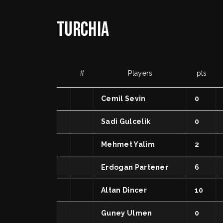
Turchia
#
Players
pts
Cemil Sevin
0
Sadi Gulcelik
0
Mehmet Yalim
2
Erdogan Partener
6
Altan Dincer
10
Guney Ulmen
0