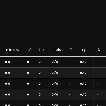
POC
li
min sec
pf
f-0
2-pts
%
3-pts
%
0 0
0
0
0/0
-
0/0
-
0 0
0
0
0/0
-
0/0
-
0 0
0
0
0/0
-
0/0
-
razioni FIP
0 0
0
0
0/0
-
0/0
-
 Sportivi
0 0
0
0
0/0
-
0/0
-