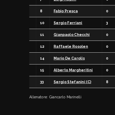
Arbitri
Affili
Settore Giovanile
Setto
8
Fabio Presca
0
Terri
Minibasket
10
Sergio Ferriani
3
Webma
SPORTELLO LEGALE-FISCALE
11
Gianpaolo Checchi
0
RIFOR
Giustizia Sportiva
Komen
12
Raffaele Rosolen
0
Responsabilità Sociale
Albo fornitori
14
Mario De Carolis
0
15
Alberto Margheritini
0
33
Sergio Stefanini (C)
8
Allenatore: Giancarlo Marinelli