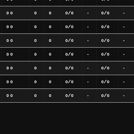
ati con noi
re Organizzativo
0 0
0
0
0/0
-
0/0
-
toriale
0 0
0
0
0/0
-
0/0
-
il
0 0
0
0
0/0
-
0/0
-
MA DELLO SPORT
 - Race for the Cure
0 0
0
0
0/0
-
0/0
-
0 0
0
0
0/0
-
0/0
-
0 0
0
0
0/0
-
0/0
-
0 0
0
0
0/0
-
0/0
-