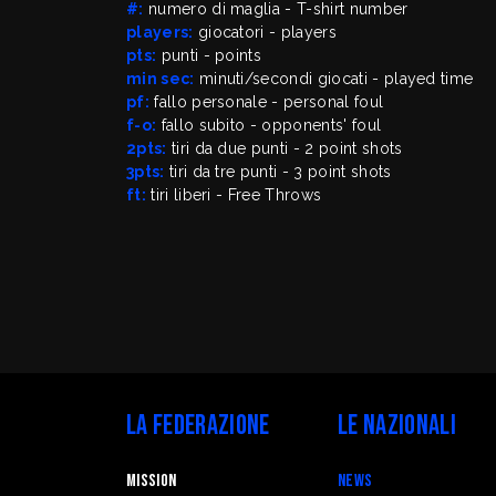
#:
numero di maglia - T-shirt number
players:
giocatori - players
pts:
punti - points
min sec:
minuti/secondi giocati - played time
pf:
fallo personale - personal foul
f-o:
fallo subito - opponents' foul
2pts:
tiri da due punti - 2 point shots
3pts:
tiri da tre punti - 3 point shots
ft:
tiri liberi - Free Throws
La Federazione
Le Nazionali
Mission
News