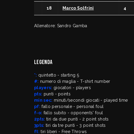
18
Marco Solfrini
4
Allenatore: Sandro Gamba
Legenda
*:
quintetto - starting 5
#:
numero di maglia - T-shirt number
players:
giocatori - players
pts:
punti - points
min sec:
minuti/secondi giocati - played time
pf:
fallo personale - personal foul
f-o:
fallo subito - opponents' foul
2pts:
tiri da due punti - 2 point shots
3pts:
tiri da tre punti - 3 point shots
ft:
tiri liberi - Free Throws