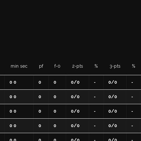
POC
li
min sec
pf
f-0
2-pts
%
3-pts
%
0 0
0
0
0/0
-
0/0
-
0 0
0
0
0/0
-
0/0
-
0 0
0
0
0/0
-
0/0
-
razioni FIP
0 0
0
0
0/0
-
0/0
-
 Sportivi
0 0
0
0
0/0
-
0/0
-