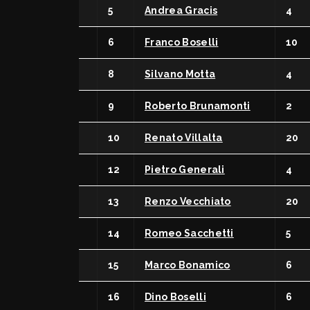
5
Andrea Gracis
4
6
Franco Boselli
10
8
Silvano Motta
4
9
Roberto Brunamonti
2
10
Renato Villalta
20
12
Pietro Generali
4
13
Renzo Vecchiato
20
14
Romeo Sacchetti
5
15
Marco Bonamico
6
16
Dino Boselli
6