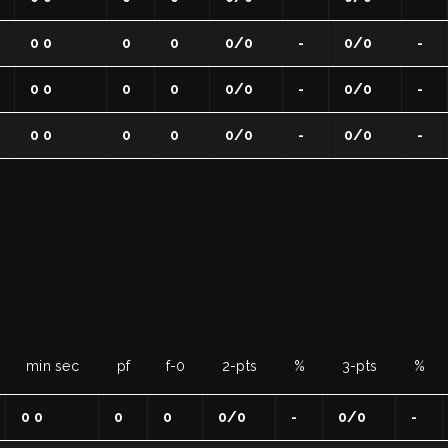
ati con noi
re Organizzativo
0 0
0
0
0/0
-
0/0
-
toriale
0 0
0
0
0/0
-
0/0
-
il
0 0
0
0
0/0
-
0/0
-
MA DELLO SPORT
 - Race for the Cure
min sec
pf
f-0
2-pts
%
3-pts
%
0 0
0
0
0/0
-
0/0
-