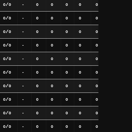
0/0
-
0
0
0
0
0
0
0
0/0
-
0
0
0
0
0
0
0
0/0
-
0
0
0
0
0
0
0
0/0
-
0
0
0
0
0
0
0
0/0
-
0
0
0
0
0
0
0
0/0
-
0
0
0
0
0
0
0
0/0
-
0
0
0
0
0
0
0
0/0
-
0
0
0
0
0
0
0
0/0
-
0
0
0
0
0
0
0
0/0
-
0
0
0
0
0
0
0