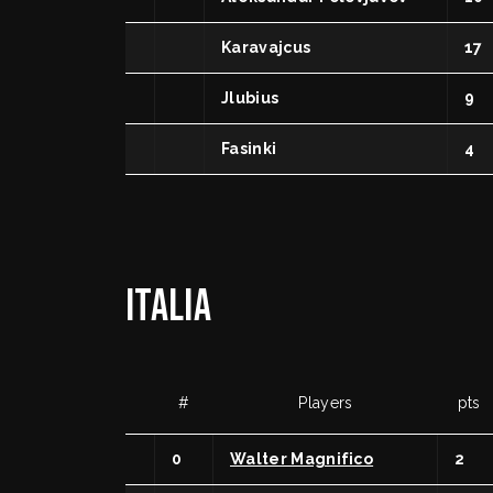
Arbitri
Affili
Settore Giovanile
Setto
Karavajcus
17
Terri
Minibasket
Jlubius
9
Webma
SPORTELLO LEGALE-FISCALE
Fasinki
4
RIFOR
Giustizia Sportiva
Komen
Responsabilità Sociale
Albo fornitori
ITALIA
#
Players
pts
0
Walter Magnifico
2