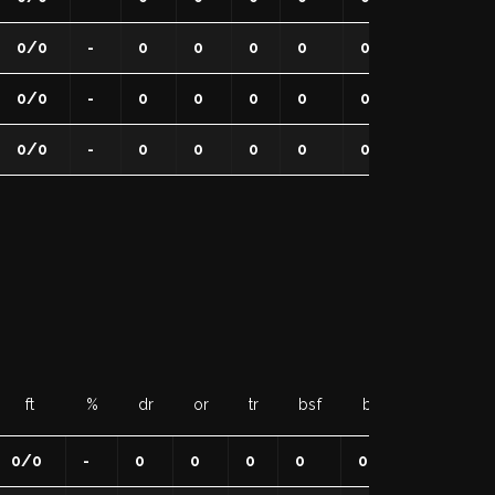
0/0
-
0
0
0
0
0
0
0
0/0
-
0
0
0
0
0
0
0
0/0
-
0
0
0
0
0
0
0
ft
%
dr
or
tr
bsf
bsa
to
s
0/0
-
0
0
0
0
0
0
0