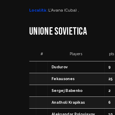
SafeGuarding/S
Località:
L'Avana (Cuba) ,
Comitati Regiona
Unione Sovietica
FipOnLine
#
Players
pts
myFIP
Dudurov
9
Fekausones
25
Sergej Babenko
2
News
Assicu
Anatholi Krapikas
6
Allenatori
Agenti
Aleksandar Polovjavov
10