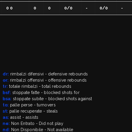
0 0
0
0
0/0
-
0/0
-
dr:
rimbalzi difensivi - defensive rebounds
or:
rimbalzi offensivi - offensive rebounds
tr:
totale rimbalzi - total rebounds
bsf:
stoppate fatte - blocked shots for
bsa:
stoppate subite - blocked shots against
to:
palle perse - turnovers
st:
palle recuperate - steals
as:
assist - assists
ne:
Non Entrato - Did not play
nd:
Non Disponibile - Not available