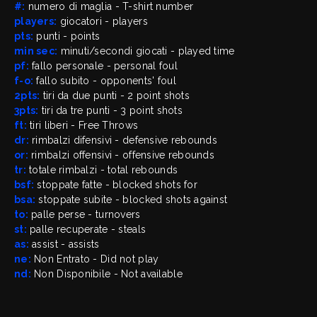
#:
numero di maglia - T-shirt number
players:
giocatori - players
pts:
punti - points
min sec:
minuti/secondi giocati - played time
pf:
fallo personale - personal foul
f-o:
fallo subito - opponents' foul
2pts:
tiri da due punti - 2 point shots
3pts:
tiri da tre punti - 3 point shots
ft:
tiri liberi - Free Throws
dr:
rimbalzi difensivi - defensive rebounds
or:
rimbalzi offensivi - offensive rebounds
tr:
totale rimbalzi - total rebounds
bsf:
stoppate fatte - blocked shots for
bsa:
stoppate subite - blocked shots against
to:
palle perse - turnovers
st:
palle recuperate - steals
as:
assist - assists
ne:
Non Entrato - Did not play
nd:
Non Disponibile - Not available