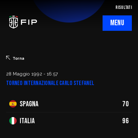
RISULTATI
MENU
La Federazione
Ticketing
Torna
Regolamenti
28 Maggio 1992 - 16:57
Torneo internazionale Carlo Stefanel
Trasparenza
Spagna
70
SafeGuarding/SPOC
Comitati Regionali
Italia
96