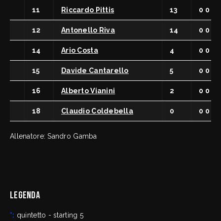
11
Riccardo Pittis
13
0 0
12
Antonello Riva
14
0 0
14
Ario Costa
4
0 0
15
Davide Cantarello
5
0 0
16
Alberto Vianini
2
0 0
18
Claudio Coldebella
0
0 0
Allenatore: Sandro Gamba
Legenda
*:
quintetto - starting 5