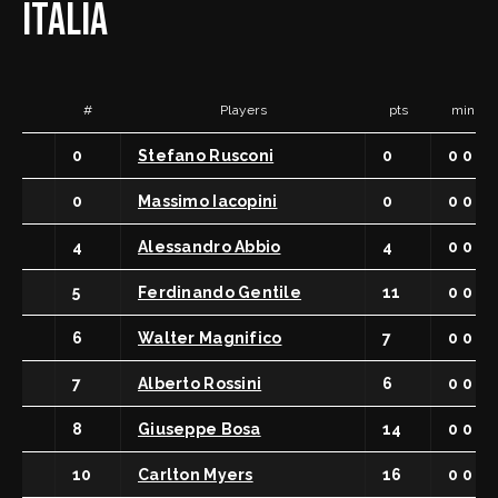
ITALIA
#
Players
pts
min se
0
Stefano Rusconi
0
0 0
0
Massimo Iacopini
0
0 0
4
Alessandro Abbio
4
0 0
5
Ferdinando Gentile
11
0 0
6
Walter Magnifico
7
0 0
7
Alberto Rossini
6
0 0
8
Giuseppe Bosa
14
0 0
10
Carlton Myers
16
0 0