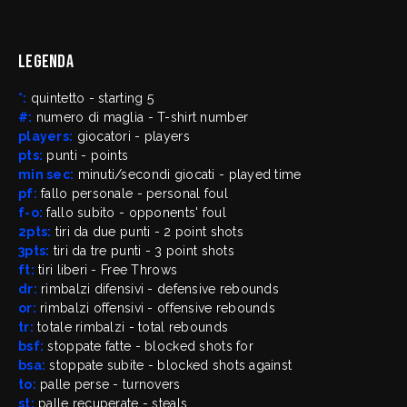
Legenda
*:
quintetto - starting 5
#:
numero di maglia - T-shirt number
players:
giocatori - players
pts:
punti - points
min sec:
minuti/secondi giocati - played time
pf:
fallo personale - personal foul
f-o:
fallo subito - opponents' foul
2pts:
tiri da due punti - 2 point shots
3pts:
tiri da tre punti - 3 point shots
ft:
tiri liberi - Free Throws
dr:
rimbalzi difensivi - defensive rebounds
or:
rimbalzi offensivi - offensive rebounds
tr:
totale rimbalzi - total rebounds
bsf:
stoppate fatte - blocked shots for
bsa:
stoppate subite - blocked shots against
to:
palle perse - turnovers
st:
palle recuperate - steals