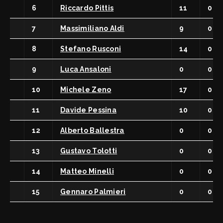
6
Riccardo Pittis
11
0 0
7
Massimiliano Aldi
9
0 0
8
Stefano Rusconi
14
0 0
9
Luca Ansaloni
0
0 0
10
Michele Zeno
17
0 0
11
Davide Pessina
10
0 0
12
Alberto Ballestra
0
0 0
13
Gustavo Tolotti
0
0 0
14
Matteo Minelli
0
0 0
15
Gennaro Palmieri
0
0 0