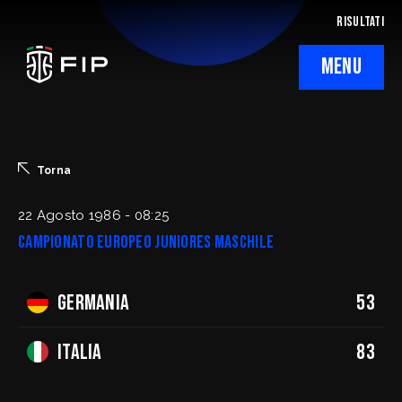
RISULTATI
MENU
La Federazione
Ticketing
Torna
Regolamenti
22 Agosto 1986 - 08:25
Campionato Europeo Juniores Maschile
Trasparenza
Germania
53
SafeGuarding/SPOC
Comitati Regionali
Italia
83