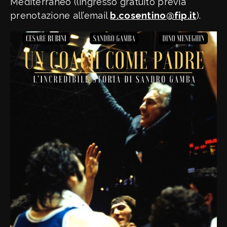
Mediterraneo ((ingresso gratuito previa
prenotazione all’email
b.cosentino@fip.it
).