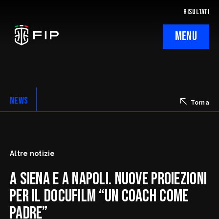
RISULTATI
MENU
La Federazione
Ticketing
NEWS
Torna
Regolamenti
Trasparenza
Altre notizie
SafeGuarding/SPOC
A Siena e a Napoli. Nuove proiezioni
Comitati Regionali
per il docufilm “Un coach come
padre”