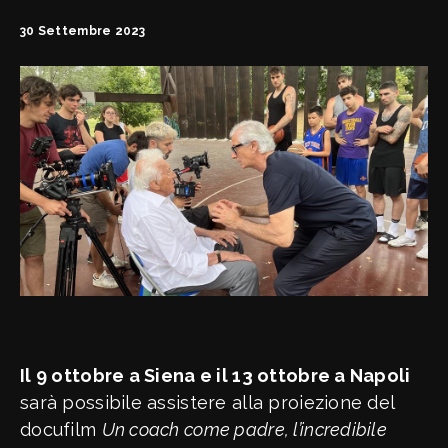
FipOnLine
30 Settembre 2023
myFIP
News
Assicurazioni FIP
Allenatori
Agenti Sportivi
Arbitri
Affiliati con noi
Settore Giovanile
Settore Organizzativo
Territoriale
Minibasket
Webmail
SPORTELLO LEGALE-FISCALE
RIFORMA DELLO SPORT
Giustizia Sportiva
Komen - Race for the Cure
Responsabilità Sociale
Il 9 ottobre a Siena e il 13 ottobre a Napoli
Albo fornitori
sarà possibile assistere alla proiezione del
docufilm
Un coach come padre, l’incredibile