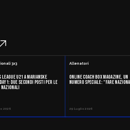
POC
li
ionali 3x3
Allenatori
S LEAGUE U21 A MARIANSKE
ONLINE COACH BOX MAGAZINE, UN
DAY1: DUE SECONDI POSTI PER LE
NUMERO SPECIALE: “FARE NAZION
 NAZIONALI
razioni FIP
to 2026
29 Luglio 2026
 Sportivi