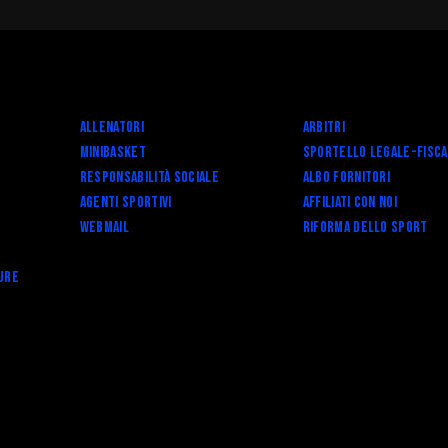
ati con noi
re Organizzativo
toriale
il
Allenatori
Arbitri
MA DELLO SPORT
Minibasket
SPORTELLO LEGALE-FISC
 - Race for the Cure
Responsabilità Sociale
Albo fornitori
Agenti Sportivi
Affiliati con noi
Webmail
RIFORMA DELLO SPORT
ure