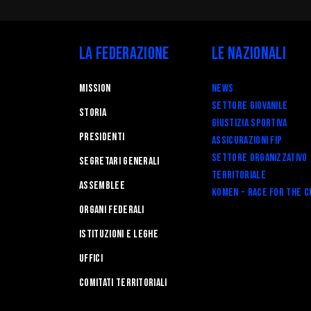
Arbitri
Affili
Settore Giovanile
Setto
Terri
La Federazione
Le Nazionali
Minibasket
Webma
SPORTELLO LEGALE-FISCALE
Mission
News
RIFOR
Giustizia Sportiva
Settore Giovanile
STORIA
Komen
Giustizia Sportiva
Responsabilità Sociale
Presidenti
Assicurazioni FIP
Albo fornitori
Settore Organizzativo
Segretari generali
Territoriale
Assemblee
Komen - Race for the C
Organi federali
Istituzioni e leghe
Uffici
Comitati Territoriali