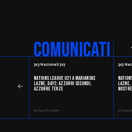
SafeGuarding/S
Comitati Regiona
COMUNICATI
FipOnLine
3x3 Nazionali 3x3
3x3 Naz
myFIP
NATIONS LEAGUE U21 A MARIANSKE
NATION
LAZNE, DAY2: AZZURRI SECONDI,
LAZNE, 
AZZURRE TERZE
NOSTRE
News
Assicu
03 Agosto 2026
02 Agos
Allenatori
Agenti