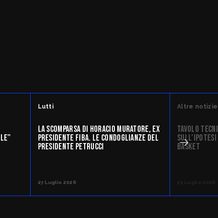
Lutti
Altre notizie
LA SCOMPARSA DI HORACIO MURATORE, EX
TAVOLO TECNIC
ALE”
PRESIDENTE FIBA. LE CONDOGLIANZE DEL
SULL’IPOTESI
PRESIDENTE PETRUCCI
BASKET
27 Luglio 2026
23 Luglio 2026