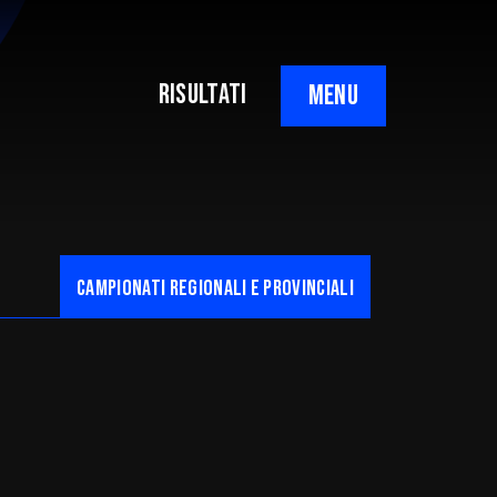
RISULTATI
MENU
CAMpionati regionali e provinciali