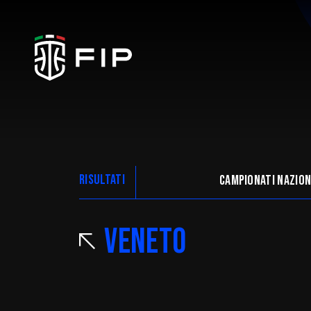
La Federazione
RISULTATI
Campionati nazion
Ticketing
Veneto
Regolamenti
Trasparenza