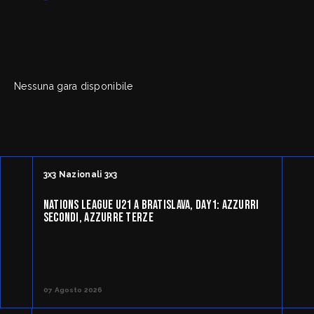
FipOnLine
myFIP
Nessuna gara disponibile
News
Assicurazioni FIP
Allenatori
Agenti Sportivi
Arbitri
Affiliati con noi
Settore Giovanile
Settore Organizzativo
Territoriale
3x3 Nazionali 3x3
Minibasket
Webmail
SPORTELLO LEGALE-FISCALE
NATIONS LEAGUE U21 A BRATISLAVA, DAY1: AZZURRI
SECONDI, AZZURRE TERZE
RIFORMA DELLO SPORT
Giustizia Sportiva
Komen - Race for the Cure
Responsabilità Sociale
Albo fornitori
07 Agosto 2026