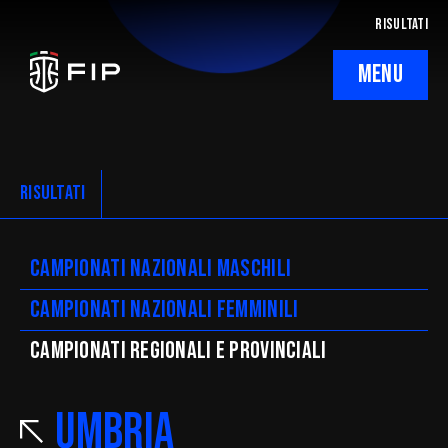
RISULTATI
MENU
La Federazione
Ticketing
RISULTATI
Regolamenti
Campionati nazionali maschili
Trasparenza
Campionati nazionali femminili
SafeGuarding/SPOC
CAMpionati regionali e provinciali
Comitati Regionali
Umbria