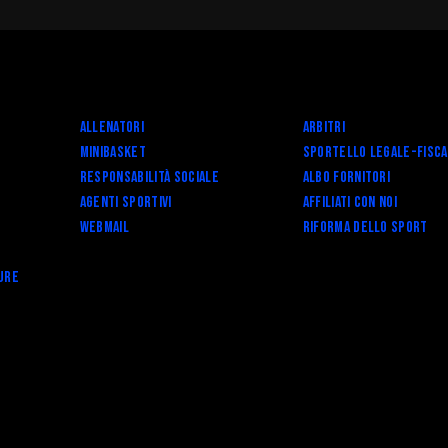
ati con noi
re Organizzativo
toriale
il
Allenatori
Arbitri
MA DELLO SPORT
Minibasket
SPORTELLO LEGALE-FISC
 - Race for the Cure
Responsabilità Sociale
Albo fornitori
Agenti Sportivi
Affiliati con noi
Webmail
RIFORMA DELLO SPORT
ure