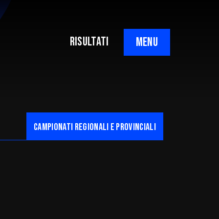
RISULTATI
MENU
CAMpionati regionali e provinciali