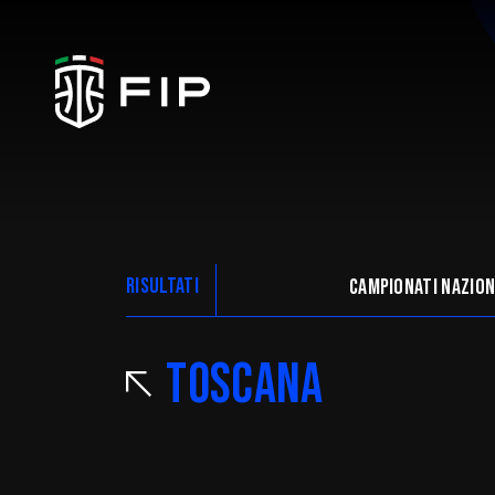
La Federazione
RISULTATI
Campionati nazion
Ticketing
Toscana
Regolamenti
Trasparenza