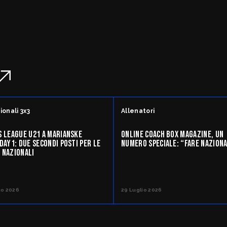
POC
li
ionali 3x3
Allenatori
S LEAGUE U21 A MARIANSKE
ONLINE COACH BOX MAGAZINE, UN
DAY1: DUE SECONDI POSTI PER LE
NUMERO SPECIALE: “FARE NAZION
 NAZIONALI
razioni FIP
to 2026
29 Luglio 2026
 Sportivi