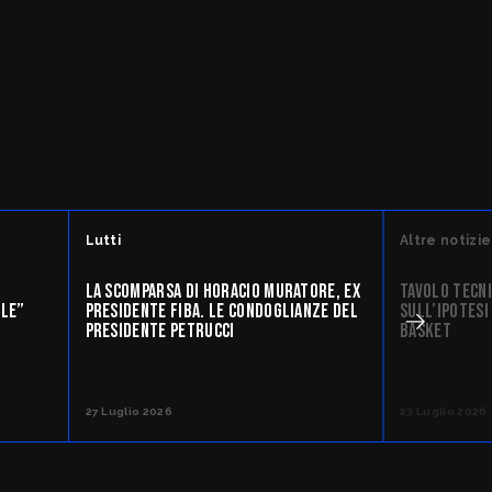
Lutti
Altre notizie
LA SCOMPARSA DI HORACIO MURATORE, EX
TAVOLO TECNIC
ALE”
PRESIDENTE FIBA. LE CONDOGLIANZE DEL
SULL’IPOTESI
PRESIDENTE PETRUCCI
BASKET
27 Luglio 2026
23 Luglio 2026