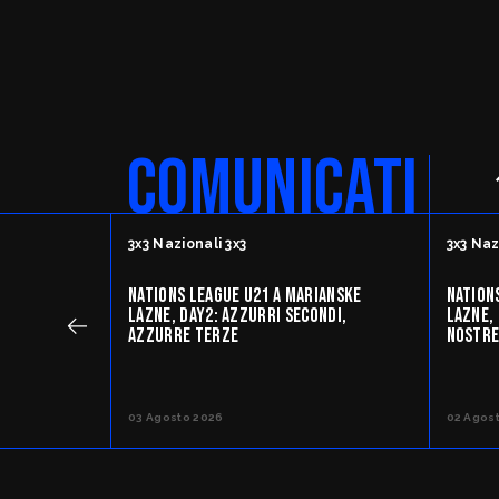
SafeGuarding/S
Comitati Regiona
COMUNICATI
FipOnLine
3x3 Nazionali 3x3
3x3 Naz
myFIP
NATIONS LEAGUE U21 A MARIANSKE
NATION
LAZNE, DAY2: AZZURRI SECONDI,
LAZNE, 
AZZURRE TERZE
NOSTRE
News
Assicu
03 Agosto 2026
02 Agos
Allenatori
Agenti