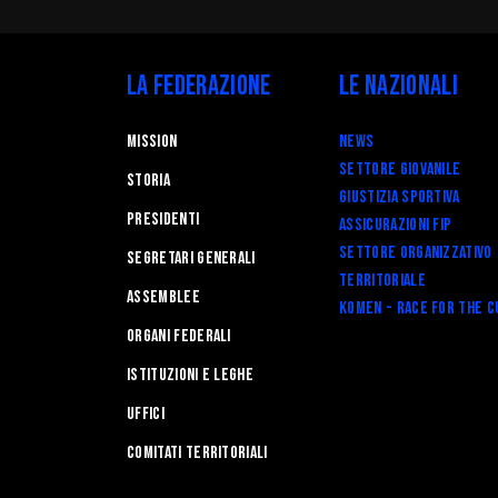
Arbitri
Affili
Settore Giovanile
Setto
Terri
La Federazione
Le Nazionali
Minibasket
Webma
SPORTELLO LEGALE-FISCALE
Mission
News
RIFOR
Giustizia Sportiva
Settore Giovanile
STORIA
Komen
Giustizia Sportiva
Responsabilità Sociale
Presidenti
Assicurazioni FIP
Albo fornitori
Settore Organizzativo
Segretari generali
Territoriale
Assemblee
Komen - Race for the C
Organi federali
Istituzioni e leghe
Uffici
Comitati Territoriali