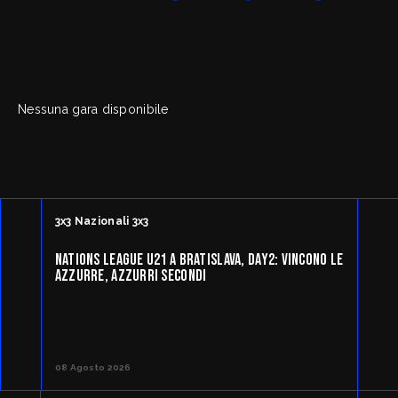
FipOnLine
myFIP
Nessuna gara disponibile
News
Assicurazioni FIP
Allenatori
Agenti Sportivi
Arbitri
Affiliati con noi
Settore Giovanile
Settore Organizzativo
Territoriale
3x3 Nazionali 3x3
Minibasket
Webmail
SPORTELLO LEGALE-FISCALE
NATIONS LEAGUE U21 A BRATISLAVA, DAY2: VINCONO LE
AZZURRE, AZZURRI SECONDI
RIFORMA DELLO SPORT
Giustizia Sportiva
Komen - Race for the Cure
Responsabilità Sociale
Albo fornitori
08 Agosto 2026