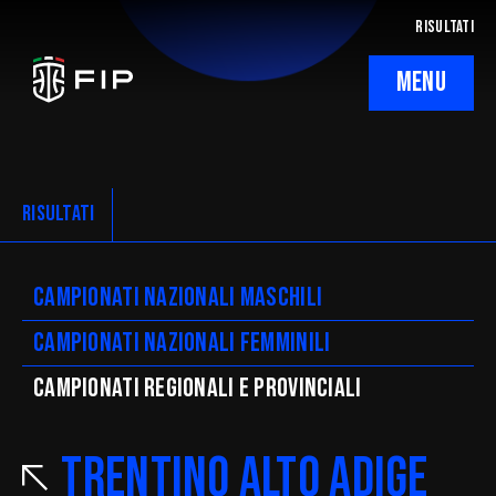
RISULTATI
MENU
La Federazione
Ticketing
RISULTATI
Regolamenti
Campionati nazionali maschili
Trasparenza
Campionati nazionali femminili
SafeGuarding/SPOC
CAMpionati regionali e provinciali
Comitati Regionali
Trentino Alto Adige