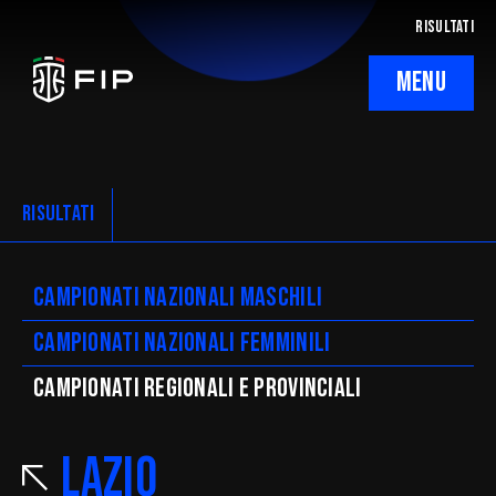
RISULTATI
MENU
La Federazione
Ticketing
RISULTATI
Regolamenti
Campionati nazionali maschili
Trasparenza
Campionati nazionali femminili
SafeGuarding/SPOC
CAMpionati regionali e provinciali
Comitati Regionali
Lazio