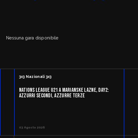
FipOnLine
myFIP
Nessuna gara disponibile
News
Assicurazioni FIP
Allenatori
Agenti Sportivi
Arbitri
Affiliati con noi
Settore Giovanile
Settore Organizzativo
Territoriale
3x3 Nazionali 3x3
Minibasket
Webmail
SPORTELLO LEGALE-FISCALE
NATIONS LEAGUE U21 A MARIANSKE LAZNE, DAY2:
AZZURRI SECONDI, AZZURRE TERZE
RIFORMA DELLO SPORT
Giustizia Sportiva
Komen - Race for the Cure
Responsabilità Sociale
Albo fornitori
03 Agosto 2026