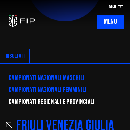
RISULTATI
MENU
La Federazione
Ticketing
RISULTATI
Regolamenti
Campionati nazionali maschili
Trasparenza
Campionati nazionali femminili
SafeGuarding/SPOC
CAMpionati regionali e provinciali
Comitati Regionali
Friuli Venezia Giulia