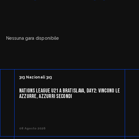
FipOnLine
myFIP
Nessuna gara disponibile
News
Assicurazioni FIP
Allenatori
Agenti Sportivi
Arbitri
Affiliati con noi
Settore Giovanile
Settore Organizzativo
Territoriale
3x3 Nazionali 3x3
Minibasket
Webmail
SPORTELLO LEGALE-FISCALE
NATIONS LEAGUE U21 A BRATISLAVA, DAY2: VINCONO LE
AZZURRE, AZZURRI SECONDI
RIFORMA DELLO SPORT
Giustizia Sportiva
Komen - Race for the Cure
Responsabilità Sociale
Albo fornitori
08 Agosto 2026