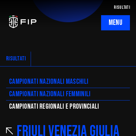
RISULTATI
MENU
La Federazione
Ticketing
RISULTATI
Regolamenti
Campionati nazionali maschili
Trasparenza
Campionati nazionali femminili
SafeGuarding/SPOC
CAMpionati regionali e provinciali
Comitati Regionali
Friuli Venezia Giulia