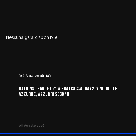
FipOnLine
myFIP
Nessuna gara disponibile
News
Assicurazioni FIP
Allenatori
Agenti Sportivi
Arbitri
Affiliati con noi
Settore Giovanile
Settore Organizzativo
Territoriale
3x3 Nazionali 3x3
Minibasket
Webmail
SPORTELLO LEGALE-FISCALE
NATIONS LEAGUE U21 A BRATISLAVA, DAY2: VINCONO LE
AZZURRE, AZZURRI SECONDI
RIFORMA DELLO SPORT
Giustizia Sportiva
Komen - Race for the Cure
Responsabilità Sociale
Albo fornitori
08 Agosto 2026