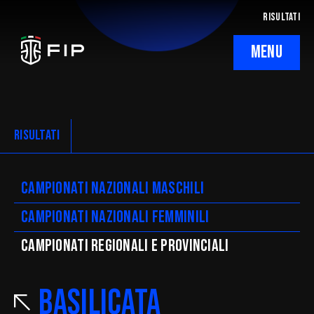
RISULTATI
MENU
La Federazione
Ticketing
RISULTATI
Regolamenti
Campionati nazionali maschili
Trasparenza
Campionati nazionali femminili
SafeGuarding/SPOC
CAMpionati regionali e provinciali
Comitati Regionali
Basilicata